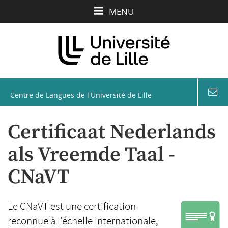
Aller
Aller
Aller
MENU
au
au
à
contenu
menu
la
recherche
Centre de Langues de l'Université de Lille
coord
&
conta
Certificaat Nederlands
als Vreemde Taal -
CNaVT
Le CNaVT est une certification
reconnue à l'échelle internationale,