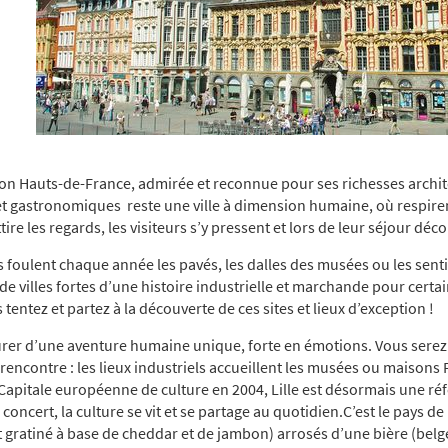
égion Hauts-de-France, admirée et reconnue pour ses richesses archit
 et gastronomiques reste une ville à dimension humaine, où respiren
attire les regards, les visiteurs s’y pressent et lors de leur séjour déc
rs foulent chaque année les pavés, les dalles des musées ou les sen
 de villes fortes d’une histoire industrielle et marchande pour certai
tentez et partez à la découverte de ces sites et lieux d’exception !
ssurer d’une aventure humaine unique, forte en émotions. Vous serez sé
encontre : les lieux industriels accueillent les musées ou maisons F
Capitale européenne de culture en 2004, Lille est désormais une réf
n concert, la culture se vit et se partage au quotidien.C’est le pays 
t gratiné à base de cheddar et de jambon) arrosés d’une bière (bel