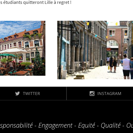
s étudiants quitteront Lille à regret !
TWITTER
INSTAGRAM
sponsabilité - Engagement - Equité - Qualité - O