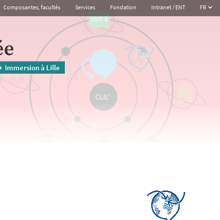
Composantes, facultés
Services
Fondation
Intranet / ENT
FR
ée
Immersion à Lille