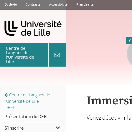
Aller
Aller
Aller
Dyslexie
Contraste
Accessibilité
Plan de site
au
au
à
contenu
menu
la
recherche
C
Centre de
Langues de
l'Université de
coordonnées
Lille
&
contact
Centre de Langues de
Immersio
l'Université de Lille
DEFI
Présentation du DEFI
Venez découvrir la
S'inscrire
S'inscrire