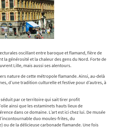
ecturales oscillant entre baroque et flamand, fière de
t la générosité et la chaleur des gens du Nord. Forte de
ouvrent Lille, mais aussi ses alentours.
tiers nature de cette métropole flamande. Ainsi, au-delà
nes, d’une tradition culturelle et festive pour d’autres, à
duit par ce territoire qui sait tirer profit
olie ainsi que les estaminets hauts lieux de
érence dans ce domaine. L’art est ici chez lui. De musée
de l’incontournable duo moules-frites, du
ge) ou de la délicieuse carbonade flamande. Une fois