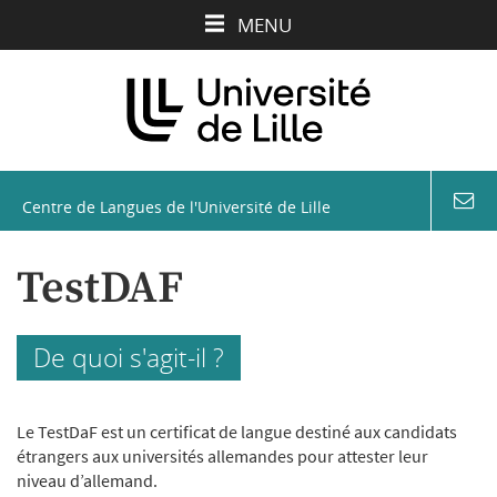
Aller
Aller
Aller
MENU
au
au
à
contenu
menu
la
recherche
Centre de Langues de l'Université de Lille
coord
&
conta
TestDAF
De quoi s'agit-il ?
Le TestDaF est un certificat de langue destiné aux candidats
étrangers aux universités allemandes pour attester leur
niveau d’allemand.