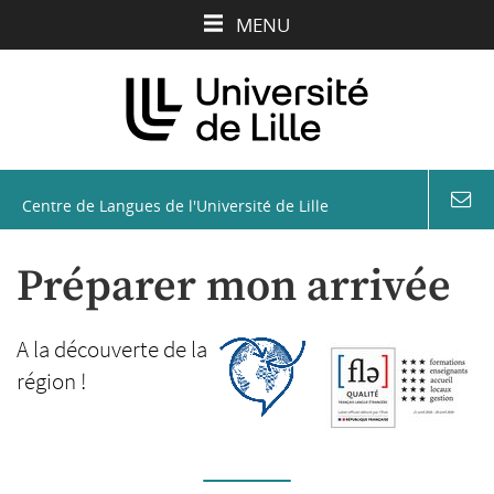
Aller
Aller
Aller
MENU
au
au
à
contenu
menu
la
recherche
Centre de Langues de l'Université de Lille
coord
&
conta
Préparer mon arrivée
A la découverte de la
région !