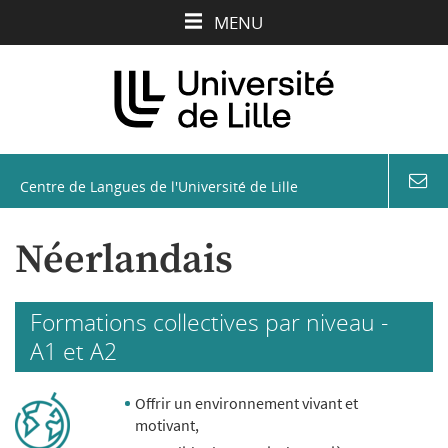
Aller
Aller
Aller
MENU
au
au
à
contenu
menu
la
recherche
Centre de Langues de l'Université de Lille
coord
&
conta
Néerlandais
Formations collectives par niveau -
A1 et A2
Offrir un environnement vivant et
motivant,