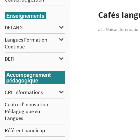
Cafés lang
Enseignements
DELANG
DELANG
à la Maison Internatio
Langues
Langues Formation
Continue
Formation
DEFI
DEFI
Continue
Accompagnement
pédagogique
CRL
CRL informations
informations
Centre d'Innovation
Pédagogique en
Langues
Référent handicap