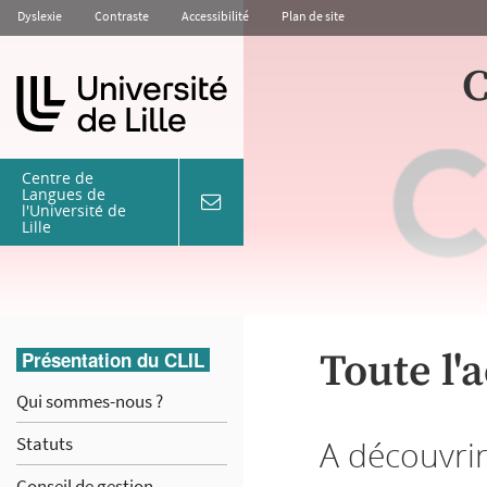
Aller
Aller
Aller
Dyslexie
Contraste
Accessibilité
Plan de site
au
au
à
contenu
menu
la
C
recherche
Centre de
Langues de
l'Université de
coordonnées
Lille
&
contact
Toute l'
Présentation du CLIL
Qui sommes-nous ?
Statuts
A découvri
Conseil de gestion