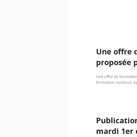
Une offre 
proposée 
Une offre de formation
formation continue. Ap
Publicatio
mardi 1er 