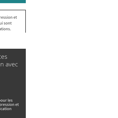
ression et
qui sont
ations.
ces
on avec
our les
pression et
cation