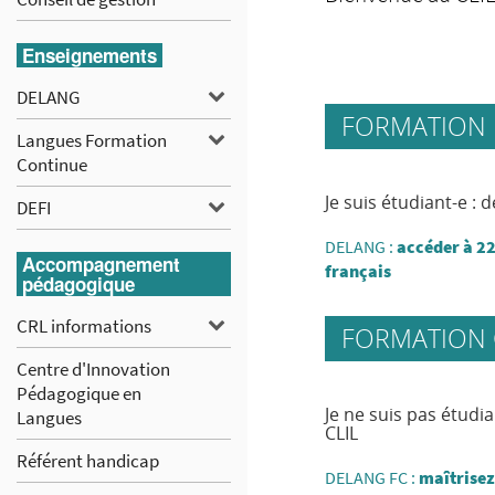
Enseignements
DELANG
DELANG
FORMATION I
Langues
Langues Formation
Continue
Formation
Je suis étudiant-e : 
DEFI
DEFI
Continue
DELANG :
accéder à 22
Accompagnement
français
pédagogique
CRL
CRL informations
FORMATION
informations
Centre d'Innovation
Pédagogique en
Je ne suis pas étudia
Langues
CLIL
Référent handicap
DELANG FC :
maîtrisez