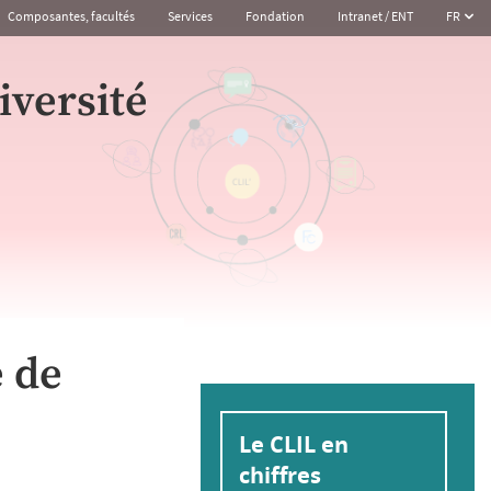
Composantes, facultés
Services
Fondation
Intranet / ENT
FR
iversité
é de
Le CLIL en
chiffres