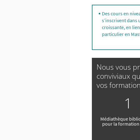
Des cours en nive
s’inscrivent dans 
croissante, en lie
particulier en Mas
Nous vous pr
conviviaux q
vos formation
1
Médiathèque bibli
pour la formation