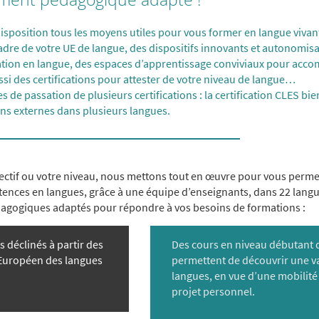
disposition tous les moyens utiles pour vous former en langue viva
cadre de votre UE de langue, des dispositifs innovants et autonomis
ation en langue, des espaces d’apprentissage conviviaux pour acc
ssi des certifications pour attester de votre niveau de langue…
s de passation de
plusieurs certifications
: la certification
CLES
bie
ions externes dans plusieurs langues.
jectif ou votre niveau, nous mettons tout en œuvre pour vous perme
nces en langues, grâce à une équipe d’enseignants, dans 22 langu
gogiques adaptés pour répondre à vos besoins de formations :
 déclinés à partir des
Des cours en niveau débutant 
Européen des langues
permettent de découvrir une va
langues, en vue d’une mobilité
projet personnel.