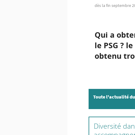
dès la fin septembre 2
Qui a obte
le PSG ? le
obtenu troi
Toute l'actualité du
Diversité dan
accompagnem