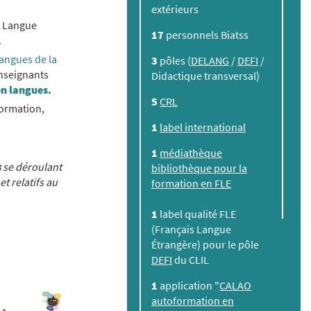
extérieurs
s Langue
17
personnels Biatss
.
langues de la
3
pôles (
DELANG
/
DEFI
/
enseignants
Didactique transversal)
n langues.
5
CRL
formation,
1
label international
1
médiathèque
s
se déroulant
bibliothèque pour la
t relatifs au
formation en FLE
1
label qualité FLE
(Français Langue
Étrangère) pour le pôle
DEFI
du CLIL
1
application "
CALAO
autoformation en