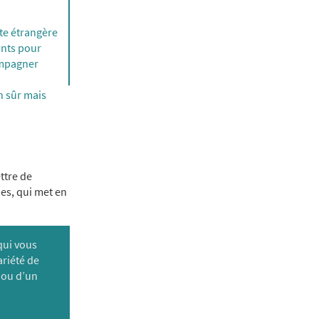
nte étrangère
ants pour
ompagner
n sûr mais
ttre de
es, qui met en
qui vous
riété de
 ou d’un