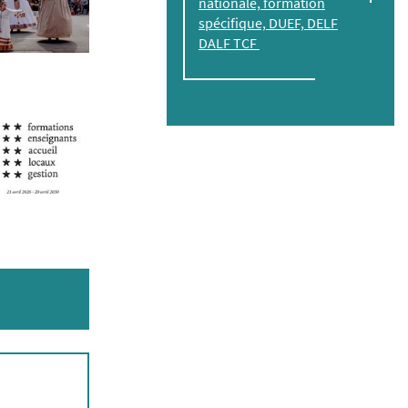
nationale, formation
spécifique, DUEF, DELF
DALF TCF