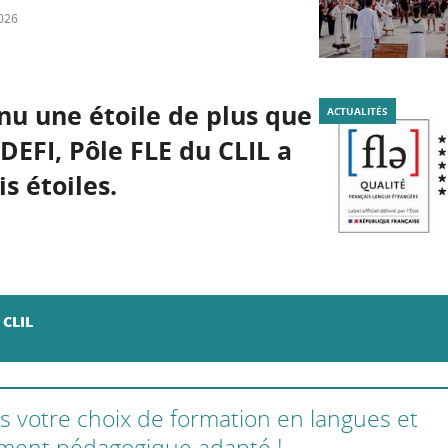
026
nu une étoile de plus que
ACTUALITÉS
 DEFI, Pôle FLE du CLIL a
s étoiles.
 CLIL
s votre choix de formation en langues et
ent pédagogique adapté !