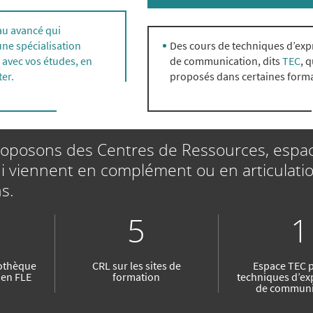
au avancé qui
une spécialisation
Des cours de techniques d’exp
n avec vos études, en
de communication, dits
TEC
, 
ter.
proposés dans certaines form
oposons des Centres de Ressources, espa
ui viennent en complément ou en articulati
s.
5
1
othèque
CRL sur les sites de
Espace TEC p
 en FLE
formation
techniques d’ex
de communi