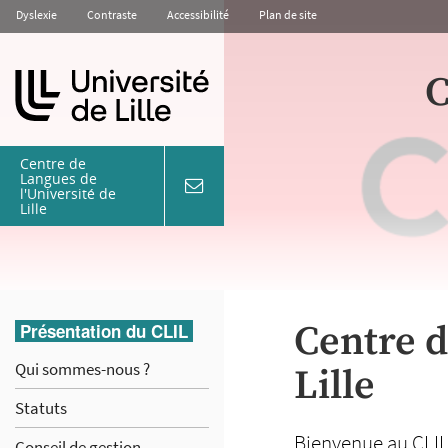
Aller
Aller
Aller
Dyslexie
Contraste
Accessibilité
Plan de site
au
au
à
contenu
menu
la
C
recherche
Centre de
Langues de
l'Université de
coordonnées
Lille
&
contact
Centre d
Présentation du CLIL
Qui sommes-nous ?
Lille
Statuts
Bienvenue au CLIL,
Conseil de gestion