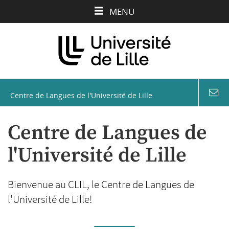
Aller
Aller
Aller
MENU
au
au
à
contenu
menu
la
recherche
Centre de Langues de l'Université de Lille
coord
&
conta
Centre de Langues de
l'Université de Lille
Bienvenue au CLIL, le Centre de Langues de
l'Université de Lille!