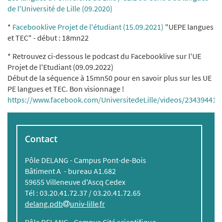
de l'Université de Lille (09.2020)
*
Facebooklive Projet de l'étudiant (15.09.2021)
"UEPE langues
et TEC" - début : 18mn22
* Retrouvez ci-dessous le podcast du Facebooklive sur l'UE
Projet de l'Etudiant (09.09.2022)
Début de la séquence à 15mn50 pour en savoir plus sur les UE
PE langues et TEC. Bon visionnage !
https://www.facebook.com/UniversitedeLille/videos/23439441
Contact
Pôle DELANG - Campus Pont-de-Bois
Bâtiment A - bureau A1.682
59655 Villeneuve d'Ascq Cedex
Tél : 03.20.41.72.37 / 03.20.41.72.65
delang.pdb
univ-lille
fr