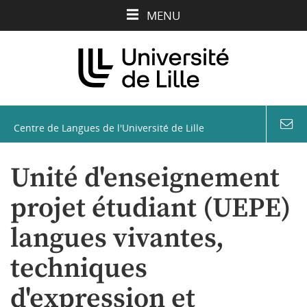
Aller
Aller
Aller
MENU
au
au
à
contenu
menu
la
recherche
Centre de Langues de l'Université de Lille
coord
&
conta
Unité d'enseignement
projet étudiant (UEPE)
langues vivantes,
techniques
d'expression et